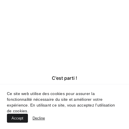
optimisé, c'est le seul levier qui génère 
de la visibilité organique sur le long 
terme. Je m'occupe de tout : 
recherche des sujets, rédaction, 
optimisation SEO et GEO. Vous n'avez 
qu'à publier.
C'est parti !
Ce site web utilise des cookies pour assurer la
fonctionnalité nécessaire du site et améliorer votre
expérience. En utilisant ce site, vous acceptez l'utilisation
de cookies.
Accept
Decline