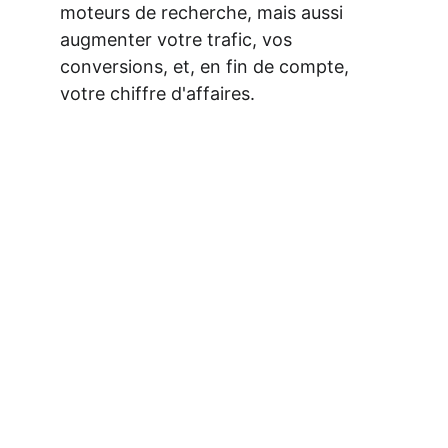
moteurs de recherche, mais aussi 
augmenter votre trafic, vos 
conversions, et, en fin de compte, 
votre chiffre d'affaires.
Vous voulez que 
Google — et 
ChatGPT — 
parlent de vous ?
Publier du contenu régulier et bien 