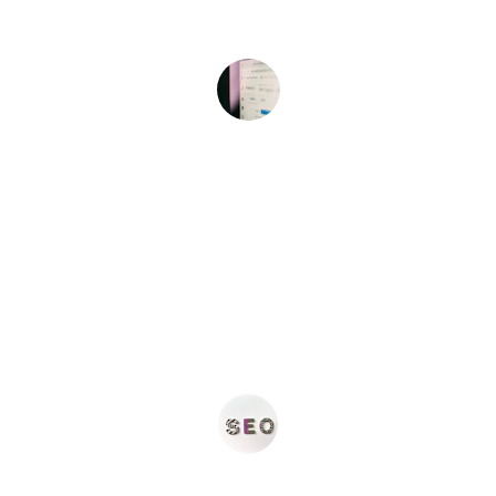
visibilité en ligne et d'attirer plus de 
clients.
Sophie L.
★★★★★
Grâce à ce service, mon site est enfin 
en première page de Google. Je 
recommande vivement !
Marc D.