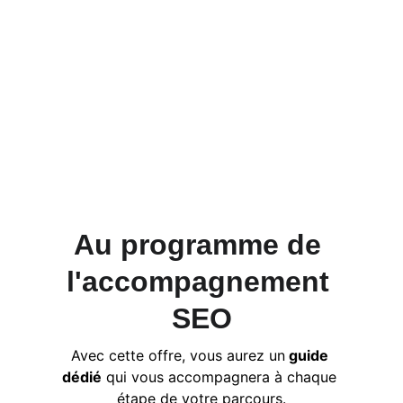
Ne cherchez pas plus loin ! 
Je vous propose une solution complète 
pour optimiser votre visibilité en ligne et 
augmenter votre trafic organique.
L’ascension vers la première page des 
résultats de recherche commence ici.
Au programme de 
l'accompagnement 
SEO
Avec cette offre, vous aurez un
 guide 
dédié
 qui vous accompagnera à chaque 
étape de votre parcours.