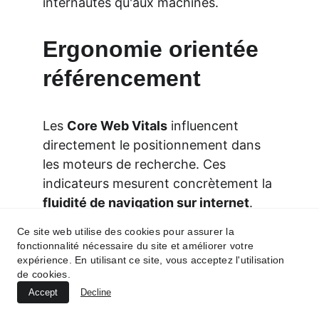
internautes qu'aux machines.
Ergonomie orientée 
référencement
Les 
Core Web Vitals
 influencent 
directement le positionnement dans 
les moteurs de recherche. Ces 
indicateurs mesurent concrètement la 
fluidité de navigation sur internet
. 
Les améliorer constitue donc un 
Ce site web utilise des cookies pour assurer la
aspect technique incontournable pour 
fonctionnalité nécessaire du site et améliorer votre
tout site ambitieux.
expérience. En utilisant ce site, vous acceptez l'utilisation
de cookies.
Accept
Decline
Une 
architecture claire du site web