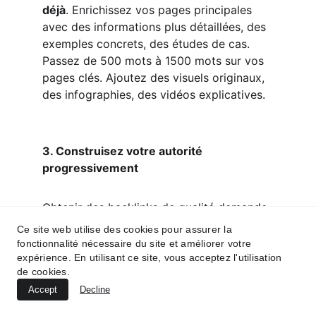
déjà
. Enrichissez vos pages principales 
avec des informations plus détaillées, des 
exemples concrets, des études de cas. 
Passez de 500 mots à 1500 mots sur vos 
pages clés. Ajoutez des visuels originaux, 
des infographies, des vidéos explicatives.
3. Construisez votre autorité 
progressivement
Obtenir des backlinks de qualité demande 
du temps et de la stratégie. Commencez 
Ce site web utilise des cookies pour assurer la
par :
fonctionnalité nécessaire du site et améliorer votre
expérience. En utilisant ce site, vous acceptez l'utilisation
de cookies.
Rédiger des articles invités sur des 
Accept
Decline
blogs de votre secteur
Créer du contenu si utile qu'il sera 